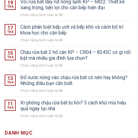
Vòi rửa bát dây rút nóng lạnh KP – 6822: Thiết kế
19
Th4
sang trọng, tiện lợi cho căn bếp hiện đại
ở
Chức năng bình luận bị tắt
Vòi
rửa
Cách phân biệt bếp ướt và bếp khô và cách bố trí
17
bát
Th4
khoa học cho căn bếp
dây
ở
Chức năng bình luận bị tắt
rút
Cách
nóng
phân
Chậu rửa bát 2 hố cân KP – CR04 – 8245C có gì nổi
lạnh
15
biệt
KP
Th4
bật mà nhiều gia đình lựa chọn?
bếp
–
ở
Chức năng bình luận bị tắt
ướt
6822:
Chậu
và
Thiết
rửa
Đổ nước nóng vào chậu rửa bát có nên hay không?
bếp
13
kế
bát
khô
Th4
Những điều bạn cần biết
sang
2
và
trọng,
ở
Chức năng bình luận bị tắt
hố
cách
tiện
Đổ
cân
bố
lợi
nước
Xi-phông chậu rửa bát bị hôi? 5 cách khử mùi hiệu
KP
11
trí
cho
nóng
–
Th4
quả ngay tại nhà
khoa
căn
vào
CR04
học
bếp
ở
Chức năng bình luận bị tắt
chậu
–
cho
hiện
Xi-
rửa
8245C
căn
đại
phông
bát
có
bếp
chậu
DANH MỤC
có
gì
rửa
nên