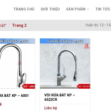
TRANG CHỦ
GIỚI THIỆU
SẢN PHẨM
TIN TỨC
Hiển thị 13–14
bật”
/
Trang 2
VÒI RỬA BÁT KP –
ỬA BÁT KP – 6001
6522CR
ệ
Liên hệ